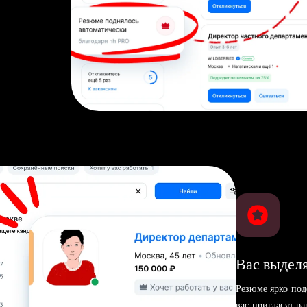
Вас выделя
Резюме ярко под
вас пригласят р