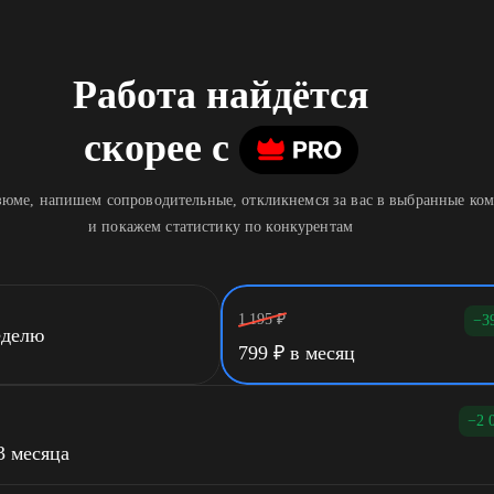
Работа найдётся
скорее
c
юме, напишем сопроводительные, откликнемся за вас в выбранные ко
и покажем статистику по конкурентам
1 195
₽
−3
еделю
799
₽
в месяц
−2 
3 месяца