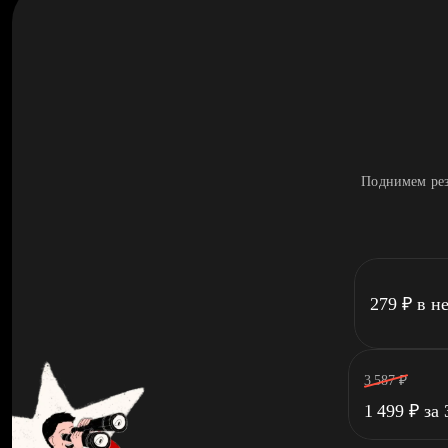
Поднимем рез
279
₽
в н
3 587
₽
1 499
₽
за 