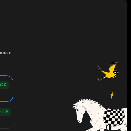
мпании
96
₽
088
₽