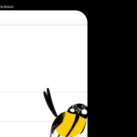
ткликах