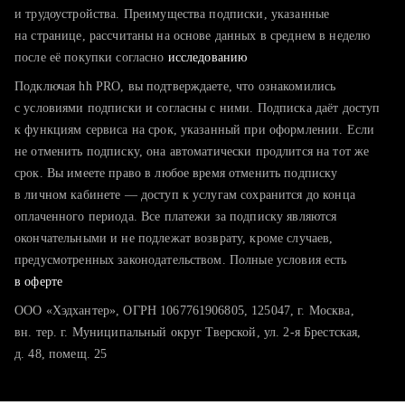
тратите много времени на поиск и вручную поднимаете
и трудоустройства. Преимущества подписки, указанные
резюме
на странице, рассчитаны на основе данных в среднем в неделю
после её покупки согласно
хотите сравнить себя с конкурентами и оценить шансы
исследованию
Подключая hh PRO, вы подтверждаете, что ознакомились
с условиями подписки и согласны с ними. Подписка даёт доступ
к функциям сервиса на срок, указанный при оформлении. Если
не отменить подписку, она автоматически продлится на тот же
срок. Вы имеете право в любое время отменить подписку
в личном кабинете — доступ к услугам сохранится до конца
оплаченного периода. Все платежи за подписку являются
окончательными и не подлежат возврату, кроме случаев,
предусмотренных законодательством. Полные условия есть
в оферте
ООО «Хэдхантер», ОГРН 1067761906805, 125047, г. Москва,
вн. тер. г. Муниципальный округ Тверской, ул. 2-я Брестская,
д. 48, помещ. 25