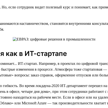
о, если сотрудник видит полезный курс и понимает, как примен
 занимаются наставничеством, становятся внутренними консульт
бя.
я как в ИТ-стартапе
оминает... ИТ-стартап. Например, в проектах по цифровой транс
 и быстрые изменения в процессе. Атмосфера тоже стартаповая —
ытовые» вопросы: заказ справок, оформление отпусков или бол
 гибкость. Во время локдауна-2020 ИТ-департамент перешел на
ень в офисе, четыре дня дома», при этом сотрудники работают с 
стоянно находиться на рабочем месте. Если в офисе или на уда
лако» или Microsoft Azure — так производительности хватает н