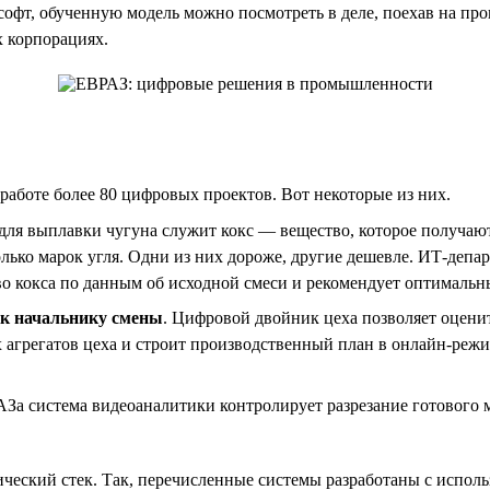
софт, обученную модель можно посмотреть в деле, поехав на прои
х корпорациях.
работе более 80 цифровых проектов. Вот некоторые из них.
ля выплавки чугуна служит кокс — вещество, которое получают 
ько марок угля. Одни из них дороже, другие дешевле. ИТ-депар
о кокса по данным об исходной смеси и рекомендует оптимальны
ик начальнику смены
. Цифровой двойник цеха позволяет оцени
 агрегатов цеха и строит производственный план в онлайн-реж
За система видеоаналитики контролирует разрезание готового м
ский стек. Так, перечисленные системы разработаны с использ