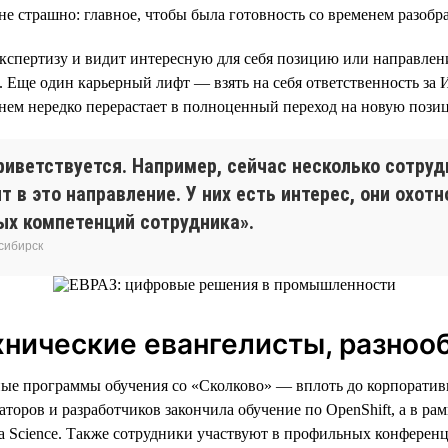
не страшно: главное, чтобы была готовность со временем разобра
кспертизу и видит интересную для себя позицию или направлен
. Еще один карьерный лифт — взять на себя ответственность за 
енем нередко перерастает в полноценный переход на новую пози
иветствуется. Например, сейчас несколько сотруд
ят в это направление. У них есть интерес, они охо
ых компетенций сотрудника».
осибирск
хнические евангелисты, разноо
ные программы обучения со «Сколково» — вплоть до корпоратив
торов и разработчиков закончила обучение по OpenShift, а в ра
 Science. Также сотрудники участвуют в профильных конференц