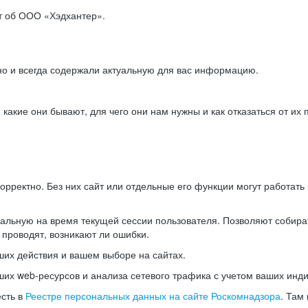
ет об ООО «Хэдхантер».
но и всегда содержали актуальную для вас информацию.
акие они бывают, для чего они нам нужны и как отказаться от их 
рректно. Без них сайт или отдельные его функции могут работат
альную на время текущей сессии пользователя. Позволяют собира
 проводят, возникают ли ошибки.
их действия и вашем выборе на сайтах.
х web-ресурсов и анализа сетевого трафика с учетом ваших инд
есть в
Реестре персональных данных на сайте Роскомнадзора
. Там