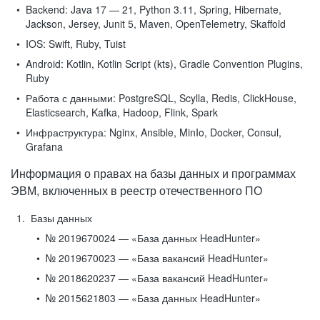
Backend:
Java 17 — 21, Python 3.11, Spring, Hibernate,
Jackson, Jersey, Junit 5, Maven, OpenTelemetry, Skaffold
IOS:
Swift, Ruby, Tuist
Android:
Kotlin, Kotlin Script (kts), Gradle Convention Plugins,
Ruby
Работа с данными:
PostgreSQL, Scylla, Redis, ClickHouse,
Elasticsearch, Kafka, Hadoop, Flink, Spark
Инфраструктура:
Nginx, Ansible, MinIo, Docker, Consul,
Grafana
Информация о правах на базы данных и программах
ЭВМ, включенных в реестр отечественного ПО
Базы данных
№ 2019670024 — «База данных HeadHunter»
№ 2019670023 — «База вакансий HeadHunter»
№ 2018620237 — «База вакансий HeadHunter»
№ 2015621803 — «База данных HeadHunter»