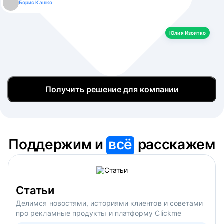
Борис Кашко
Юлия Изоитко
Александр Кулагин
Даниил Макаров
Екатерина Лазаренко
Юлия Изоитко
Получить решение для компании
Поддержим и
всё
расскажем
Статьи
Делимся новостями, историями клиентов и советами
про рекламные продукты и платформу Clickme