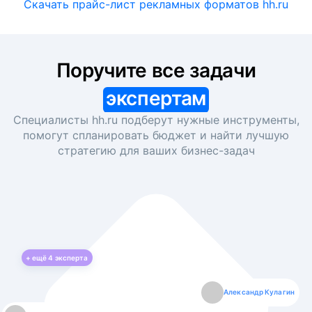
Скачать прайс-лист рекламных форматов hh.ru
Поручите все задачи
экспертам
Специалисты hh.ru подберут нужные инструменты,
помогут спланировать бюджет и найти лучшую
стратегию для ваших
бизнес-задач
+ ещё
4
эксперта
Екатерина Лазаренко
Александр Кулагин
Даниил Макаров
Борис Кашко
Юлия Изоитко