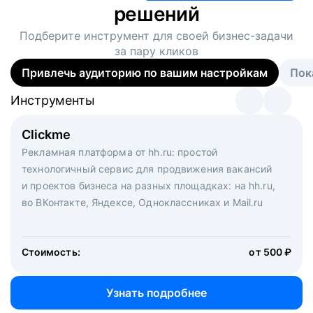
решений
Подберите инструмент для своей
бизнес-задачи
за пару кликов
Привлечь аудиторию по вашим настройкам
Пок
Инструменты
Инструменты
Инструменты
Виртуальный рекрутер
Clickme
Вакансия дня
Массовый подбор под ключ. Решите, сколько
Рекламная платформа от hh.ru: простой
Рекламный формат для вакансий на главной странице
кандидатов и когда вам нужно, и за дело возьмутся
технологичный сервис для продвижения вакансий
hh.ru. Увеличивает количество откликов
маркетологи, рекрутеры и проектные менеджеры
и проектов бизнеса на разных площадках: на hh.ru,
hh.ru с целым набором digital-инструментов
во ВКонтакте, Яндексе, Одноклассниках и Mail.ru
Стоимость:
от 200 000 ₽
Узнать подробнее
Стоимость:
от 500 ₽
Узнать подробнее
Узнать подробнее