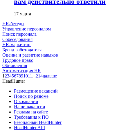
вам действительно ответили
17 марта
HR-беседы
Управление персоналом
Поиск персонала
Собеседования
HR-маркетинг
Бренд работодателя
Оценка и развитие навыков
Трудовое право
Обновления
Автоматизация HR
1
2
3
4
5
6
7
8
9
10
11
...
214
дальше
HeadHunter
Размещение вакансий
Поиск по резюме
О компании
Наши вакансии
Реклама на сайте
Требования к ПО
Безопасный HeadHunter
HeadHunter API