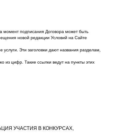
 на момент подписания Договора может быть
мещения новой редакции Условий на Сайте
 услуги. Эти заголовки дают названия разделам,
о из цифр. Такие ссылки ведут на пункты этих
антер», ИНН 7718620740, адрес: 125047,
одская территория Муниципальный округ
я улица, дом 48, помещ. 25
ых резюме с предложениями Соискателей
АЦИЯ УЧАСТИЯ В КОНКУРСАХ,
тра контактной информации Соискателя
тор сайтов: hh.ru, talantix.ru и других
 из Типов регистраций.
луг