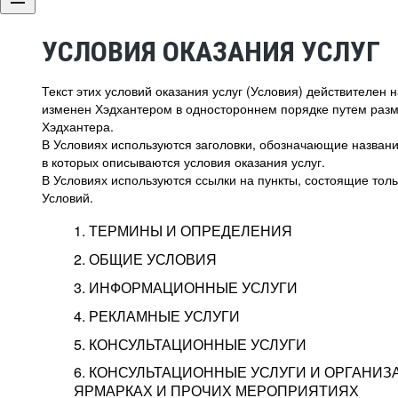
УСЛОВИЯ ОКАЗАНИЯ УСЛУГ
Текст этих условий оказания услуг (Условия) действителен
изменен Хэдхантером в одностороннем порядке путем раз
Хэдхантера.
В Условиях используются заголовки, обозначающие название
в которых описываются условия оказания услуг.
В Условиях используются ссылки на пункты, состоящие тольк
Условий.
1. ТЕРМИНЫ И ОПРЕДЕЛЕНИЯ
2. ОБЩИЕ УСЛОВИЯ
3. ИНФОРМАЦИОННЫЕ УСЛУГИ
1.1. Хэдхантер, или
Хэдхантер, ООО «Хэдх
4. РЕКЛАМНЫЕ УСЛУГИ
HeadHunter, или
г. Москва, внутригор
2.1. Типы и статусы регистрации
5. КОНСУЛЬТАЦИОННЫЕ УСЛУГИ
Исполнитель
Тверской,
2-я
Брестска
Типы регистрации
3.1. Предоставление доступа к базе данн
2.2. Активация услуг
6. КОНСУЛЬТАЦИОННЫЕ УСЛУГИ И ОРГАНИЗ
о трудоустройстве с возможностью просмо
Описание и активация
ЯРМАРКАХ И ПРОЧИХ МЕРОПРИЯТИЯХ
Хэдхантер — администра
2.1.1. Заказчику может быть присвоен один
4.0. Общие условия оказания рекламных ус