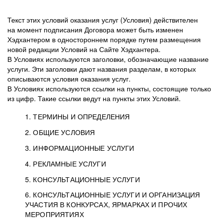
Текст этих условий оказания услуг (Условия) действителен
на момент подписания Договора может быть изменен
Хэдхантером в одностороннем порядке путем размещения
новой редакции Условий на Сайте Хэдхантера.
В Условиях используются заголовки, обозначающие название
услуги. Эти заголовки дают названия разделам, в которых
описываются условия оказания услуг.
В Условиях используются ссылки на пункты, состоящие только
из цифр. Такие ссылки ведут на пункты этих Условий.
1. ТЕРМИНЫ И ОПРЕДЕЛЕНИЯ
2. ОБЩИЕ УСЛОВИЯ
3. ИНФОРМАЦИОННЫЕ УСЛУГИ
1.1. Хэдхантер, или
Хэдхантер, ООО
4. РЕКЛАМНЫЕ УСЛУГИ
HeadHunter, или
«Хэдхантер», ИНН
2.1. Типы и статусы регистрации
5. КОНСУЛЬТАЦИОННЫЕ УСЛУГИ
Исполнитель
7718620740, адрес:
Типы регистрации
3.1. Предоставление доступа к базе данных
2.2. Активация услуг
6. КОНСУЛЬТАЦИОННЫЕ УСЛУГИ И ОРГАНИЗАЦИЯ
125047, г. Москва,
резюме с предложениями Соискателей
Описание и активация
УЧАСТИЯ В КОНКУРСАХ, ЯРМАРКАХ И ПРОЧИХ
2.1.1. Заказчику может быть присвоен один
4.0. Общие условия оказания рекламных услуг
внутригородская
о трудоустройстве с возможностью просмотра
МЕРОПРИЯТИЯХ
из Типов регистраций.
территория
4.0.1. Хэдхантер оказывает Заказчику услугу